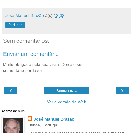
José Manuel Brazão
à(s)
12:32
Partilhar
Sem comentários:
Enviar um comentário
Muito obrigado pela sua visita. Deixe o seu
comentário por favor.
‹
›
Página inicial
Ver a versão da Web
Acerca de mim
José Manuel Brazão
Lisboa, Portugal
Por tudo o que passei de belo ou triste, que me faz